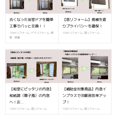
古くなった浴室ドアを簡単
【窓リフォーム】視線を遮
工事でパッと交換！！
りプライバシーを確保！
1DAYリフォーム
,
ドアリフォーム
,
修
1DAYリフォーム
,
窓リフォーム
理・修繕
【和室にピッタリの内窓】
【補助金対象商品】内窓イ
和紙調（障子風）の内窓
ンプラスで冷暖房効率アッ
へ！お...
プ！
1DAYリフォーム
,
窓リフォーム
1DAYリフォーム
,
窓リフォーム