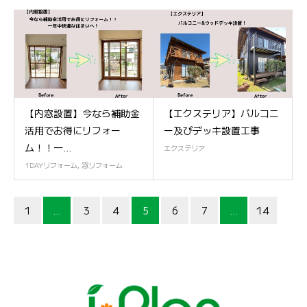
【内窓設置】今なら補助金
【エクステリア】バルコニ
活用でお得にリフォー
ー及びデッキ設置工事
ム！！一...
エクステリア
1DAYリフォーム
,
窓リフォーム
1
…
3
4
5
6
7
…
14