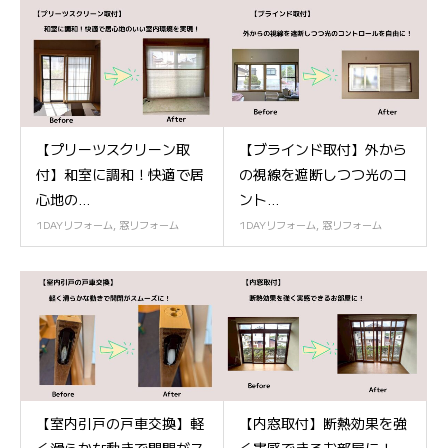
【プリーツスクリーン取
【ブラインド取付】外から
付】和室に調和！快適で居
の視線を遮断しつつ光のコ
心地の...
ント...
1DAYリフォーム
,
窓リフォーム
1DAYリフォーム
,
窓リフォーム
【室内引戸の戸車交換】軽
【内窓取付】断熱効果を強
く滑らかな動きで開閉がス
く実感できるお部屋に！