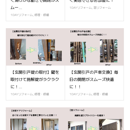
ムー...
1DAYリフォーム
,
窓リフォーム
1DAYリフォーム
,
修理・修繕
【玄関引戸錠の取付】鍵を
【玄関引戸の戸車交換】毎
取付けて施解錠がラクラク
日の開閉がスムーズ快適
に！...
に！！
1DAYリフォーム
,
修理・修繕
1DAYリフォーム
,
修理・修繕