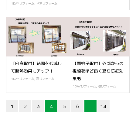
1DAYリフォーム
,
ドアリフォーム
【内窓取付】結露を低減し
【面格子取付】外部からの
て断熱効果もアップ！
視線をほど良く遮り防犯効
果も...
1DAYリフォーム
,
窓リフォーム
1DAYリフォーム
,
窓リフォーム
1
2
3
4
5
6
…
14