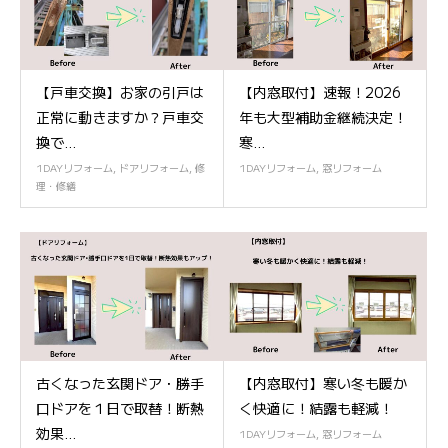
【戸車交換】お家の引戸は
【内窓取付】速報！2026
正常に動きますか？戸車交
年も大型補助金継続決定！
換で...
寒...
1DAYリフォーム
,
ドアリフォーム
,
修
1DAYリフォーム
,
窓リフォーム
理・修繕
古くなった玄関ドア・勝手
【内窓取付】寒い冬も暖か
口ドアを１日で取替！断熱
く快適に！結露も軽減！
効果...
1DAYリフォーム
,
窓リフォーム