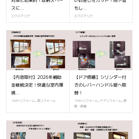
スに...
もし...
エクステリア
エクステリア
【内窓取付】2026年補助
【ドア修繕】シリンダー付
金継続決定！快適な室内環
きのレバーハンドル錠へ取
境...
替！
1DAYリフォーム
,
窓リフォーム
1DAYリフォーム
,
ドアリフォーム
,
修
理・修繕