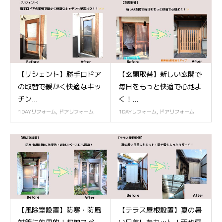
【リシェント】勝手口ドア
【玄関取替】新しい玄関で
の取替で暖かく快適なキッ
毎日をもっと快適で心地よ
チン...
く！...
1DAYリフォーム
,
ドアリフォーム
1DAYリフォーム
,
ドアリフォーム
【風除室設置】防寒・防風
【テラス屋根設置】夏の暑
対策に効果的！収納スペー
い日差しをカット！雨や雪