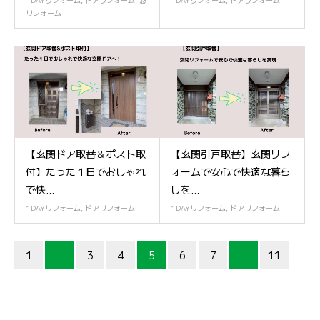
リフォーム
【玄関ドア取替＆ポスト取
【玄関引戸取替】玄関リフ
付】たった１日でおしゃれ
ォームで安心で快適な暮ら
で快...
しを...
1DAYリフォーム
,
ドアリフォーム
1DAYリフォーム
,
ドアリフォーム
1
…
3
4
5
6
7
…
11