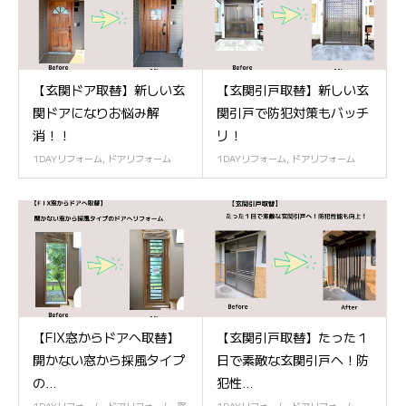
【玄関ドア取替】新しい玄
【玄関引戸取替】新しい玄
関ドアになりお悩み解
関引戸で防犯対策もバッチ
消！！
リ！
1DAYリフォーム
,
ドアリフォーム
1DAYリフォーム
,
ドアリフォーム
【FIX窓からドアへ取替】
【玄関引戸取替】たった１
開かない窓から採風タイプ
日で素敵な玄関引戸へ！防
の...
犯性...
1DAYリフォーム
,
ドアリフォーム
,
窓
1DAYリフォーム
,
ドアリフォーム