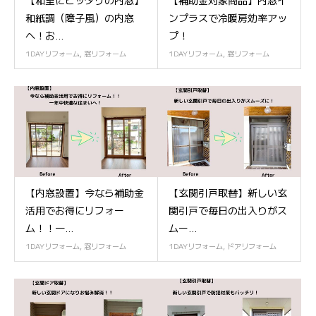
和紙調（障子風）の内窓
ンプラスで冷暖房効率アッ
へ！お...
プ！
1DAYリフォーム
,
窓リフォーム
1DAYリフォーム
,
窓リフォーム
【内窓設置】今なら補助金
【玄関引戸取替】新しい玄
活用でお得にリフォー
関引戸で毎日の出入りがス
ム！！一...
ムー...
1DAYリフォーム
,
窓リフォーム
1DAYリフォーム
,
ドアリフォーム