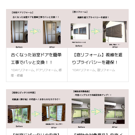
古くなった浴室ドアを簡単
【窓リフォーム】視線を遮
工事でパッと交換！！
りプライバシーを確保！
1DAYリフォーム
,
ドアリフォーム
,
修
1DAYリフォーム
,
窓リフォーム
理・修繕
【和室にピッタリの内窓】
【補助金対象商品】内窓イ