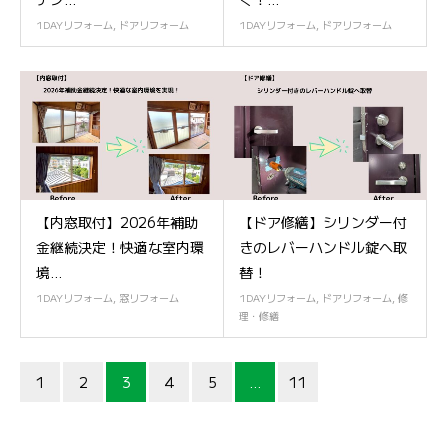
1DAYリフォーム
,
ドアリフォーム
1DAYリフォーム
,
ドアリフォーム
【内窓取付】2026年補助
【ドア修繕】シリンダー付
金継続決定！快適な室内環
きのレバーハンドル錠へ取
境...
替！
1DAYリフォーム
,
窓リフォーム
1DAYリフォーム
,
ドアリフォーム
,
修
理・修繕
1
2
3
4
5
…
11