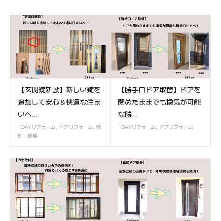
【玄関錠新設】新しい錠を
【勝手口ドア取替】ドアを
追加して安心＆快適な住ま
閉めたままでも換気が可能
いへ...
な勝...
1DAYリフォーム
,
ドアリフォーム
,
修
1DAYリフォーム
,
ドアリフォーム
理・修繕