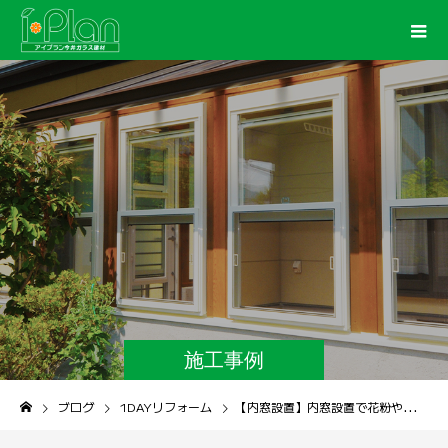
施工事例
ブログ
1DAYリフォーム
【内窓設置】内窓設置で花粉や黄砂をシャットアウト！