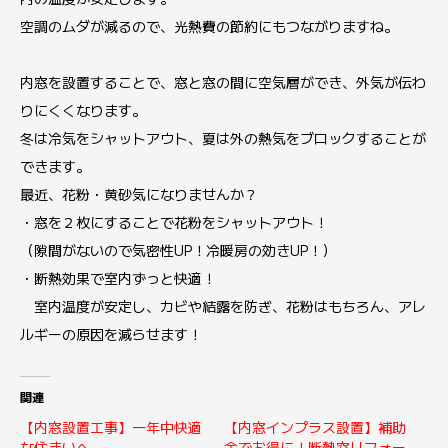
空調のムダが減るので、光熱費の節約にもつながりますね。
内窓を設置することで、窓と窓の間に空気層ができ、外気が伝わ
りにくくなります。
冬は冷気をシャットアウト、夏は外の熱気をブロックすることが
できます。
最近、花粉・黄砂気になりませんか？
・窓を２枚にすることで花粉をシャットアウト！
（隙間がないので気密性UP！冷暖房の効きUP！）
・断熱効果で室内ずっと快適！
室内温度が安定し、カビや結露を防ぎ、花粉はもちろん、アレ
ルギーの原因を減らせます！
関連
【内窓設置工事】一年中快適
【内窓インプラス設置】補助
な住まいへ
金でお得に！断熱窓リフォー