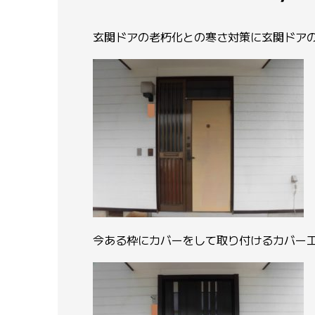
玄関ドアの老朽化との寒さ対策に玄関ドア
今ある枠にカバーをして取り付けるカバー