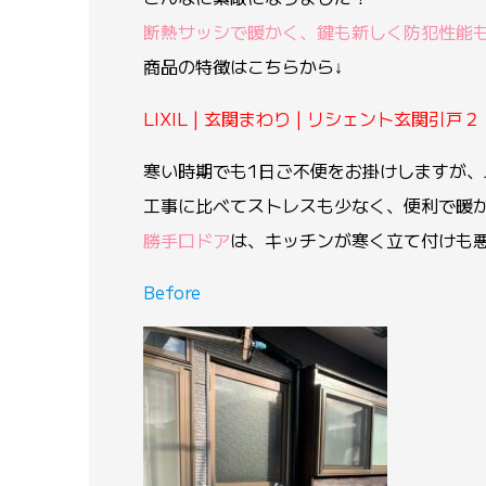
断熱サッシで暖かく、鍵も新しく防犯性能
商品の特徴はこちらから↓
LIXIL | 玄関まわり | リシェント玄関引戸２ 
寒い時期でも1日ご不便をお掛けしますが
工事に比べてストレスも少なく、便利で暖
勝手口ドア
は、キッチンが寒く立て付けも
Before