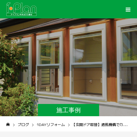
施工事例
ブログ
1DAYリフォーム
【玄関ドア取替】通風機構でカギを閉めたまま換気ができる玄関ドアへ！