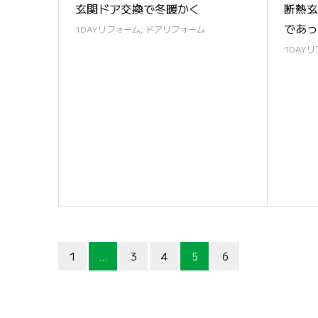
玄関ドア交換で冬暖かく
断熱玄
であっ
1DAYリフォーム
,
ドアリフォーム
1DAY
1
…
3
4
5
6