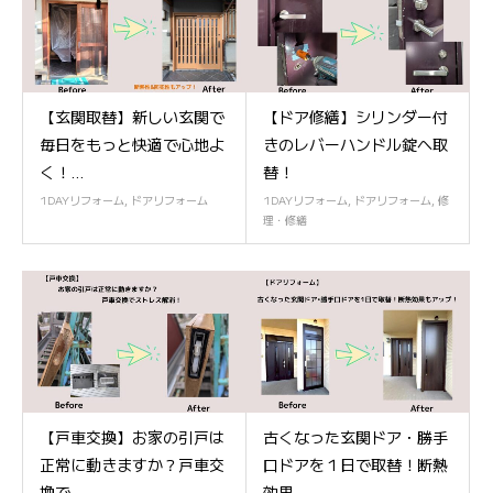
【玄関取替】新しい玄関で
【ドア修繕】シリンダー付
毎日をもっと快適で心地よ
きのレバーハンドル錠へ取
く！...
替！
1DAYリフォーム
,
ドアリフォーム
1DAYリフォーム
,
ドアリフォーム
,
修
理・修繕
【戸車交換】お家の引戸は
古くなった玄関ドア・勝手
正常に動きますか？戸車交
口ドアを１日で取替！断熱
換で...
効果...