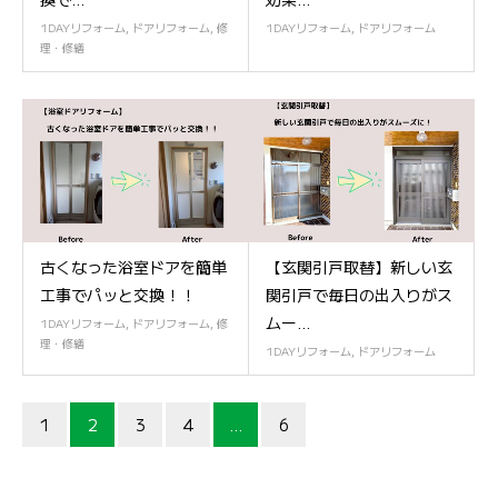
1DAYリフォーム
,
ドアリフォーム
,
修
1DAYリフォーム
,
ドアリフォーム
理・修繕
古くなった浴室ドアを簡単
【玄関引戸取替】新しい玄
工事でパッと交換！！
関引戸で毎日の出入りがス
ムー...
1DAYリフォーム
,
ドアリフォーム
,
修
理・修繕
1DAYリフォーム
,
ドアリフォーム
1
2
3
4
…
6