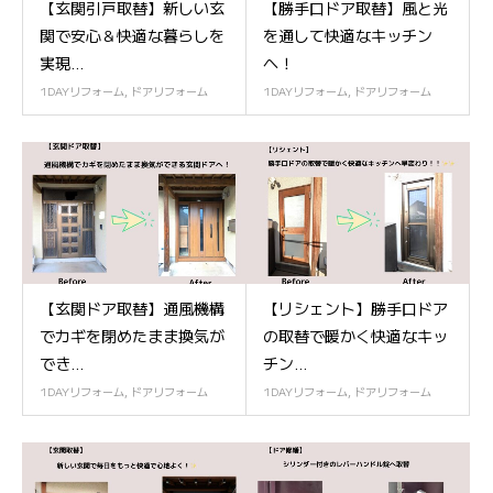
【玄関引戸取替】新しい玄
【勝手口ドア取替】風と光
関で安心＆快適な暮らしを
を通して快適なキッチン
実現...
へ！
1DAYリフォーム
,
ドアリフォーム
1DAYリフォーム
,
ドアリフォーム
【玄関ドア取替】通風機構
【リシェント】勝手口ドア
でカギを閉めたまま換気が
の取替で暖かく快適なキッ
でき...
チン...
1DAYリフォーム
,
ドアリフォーム
1DAYリフォーム
,
ドアリフォーム