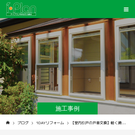
施工事例
ブログ
1DAYリフォーム
【室内引戸の戸車交換】軽く滑らかな動きで開閉がスムーズに！！