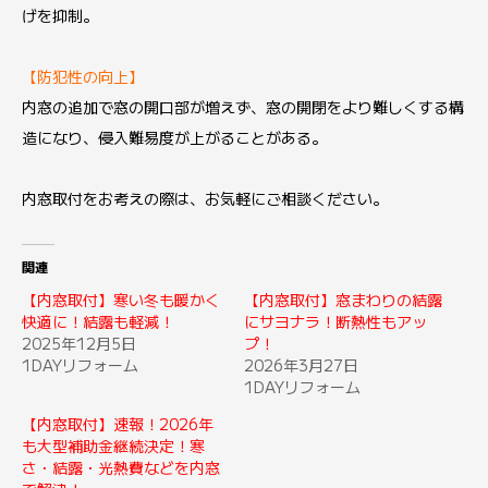
げを抑制。
【防犯性の向上】
内窓の追加で窓の開口部が増えず、窓の開閉をより難しくする構
造になり、侵入難易度が上がることがある。
内窓取付をお考えの際は、お気軽にご相談ください。
関連
【内窓取付】寒い冬も暖かく
【内窓取付】窓まわりの結露
快適に！結露も軽減！
にサヨナラ！断熱性もアッ
2025年12月5日
プ！
1DAYリフォーム
2026年3月27日
1DAYリフォーム
【内窓取付】速報！2026年
も大型補助金継続決定！寒
さ・結露・光熱費などを内窓