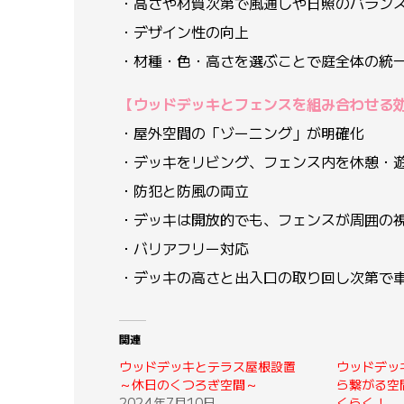
・高さや材質次第で風通しや日照のバラン
・デザイン性の向上
・材種・色・高さを選ぶことで庭全体の統
【ウッドデッキとフェンスを組み合わせる
・屋外空間の「ゾーニング」が明確化
・デッキをリビング、フェンス内を休憩・
・防犯と防風の両立
・デッキは開放的でも、フェンスが周囲の
・バリアフリー対応
・デッキの高さと出入口の取り回し次第で
関連
ウッドデッキとテラス屋根設置
ウッドデッ
～休日のくつろぎ空間～
ら繋がる空
2024年7月10日
くらく！