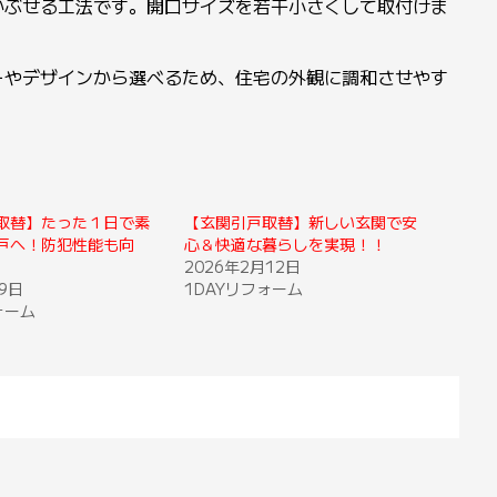
かぶせる工法です。開口サイズを若干小さくして取付けま
ーやデザインから選べるため、住宅の外観に調和させやす
取替】たった１日で素
【玄関引戸取替】新しい玄関で安
戸へ！防犯性能も向
心＆快適な暮らしを実現！！
2026年2月12日
9日
1DAYリフォーム
ォーム