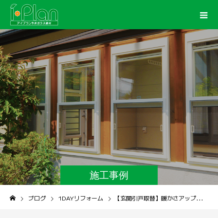
施工事例
ブログ
1DAYリフォーム
【玄関引戸取替】暖かさアップ！省エネを実感できる玄関引戸へ！