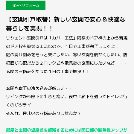
1DAYリフォーム
【玄関引戸取替】新しい玄関で安心＆快適な
暮らしを実現！！
リシェント玄関引戸は「カバー工法」既存のドア枠の上から新規
のドア枠を被せる工法なので、１日で工事が完了しますよ！
鍵の開け閉めをもっと楽にしたい、寒い玄関を暖かくしたい、防
犯面が心配だから２ロック式や電気錠の玄関にしたいなど・・・
玄関のお悩みをたった１日の工事で解決！！
玄関や廊下の冷え込みが厳しい・・・
リビングから廊下に出ると寒い、夜中に廊下を通ってトイレに行
くのがツライ・・・
そんな、住まいのお悩みありませんか？
部屋と玄関の温度差を軽減するためには開口部の断熱性アップが