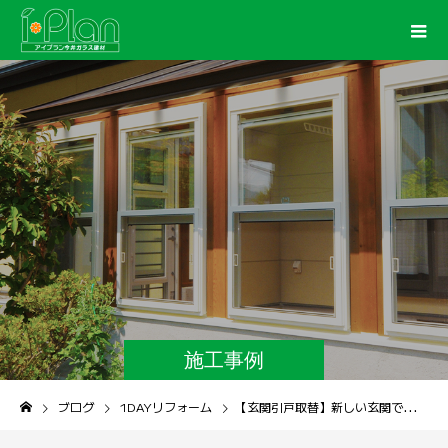
施工事例
ブログ
1DAYリフォーム
【玄関引戸取替】新しい玄関で安心＆快適な暮らしを実現！！