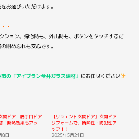
能をお選びいただけます。
・・・
アクション。帰宅時も、外出時も、ボタンをタッチするだ
鍵の閉め忘れも安心です。
谷市の「アイプラン今井ガラス建材」
にお任せください
玄関ドア・勝手口ドア
【リシェント玄関ドア】玄関ドア
替！断熱効果もアッ
リフォームで、断熱性・防犯性ア
ップ！！
月8日
2025年5月21日