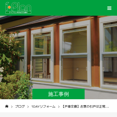
施工事例
ブログ
1DAYリフォーム
【戸車交換】お家の引戸は正常に動きますか？戸車交換でストレス解消！