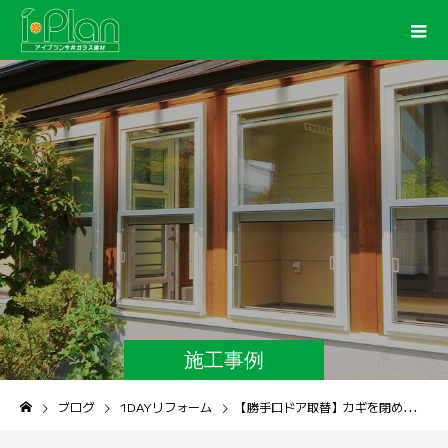
施工事例
ブログ
1DAYリフォーム
【勝手口ドア取替】カギを閉めたまま採風できる勝手口ドアへ