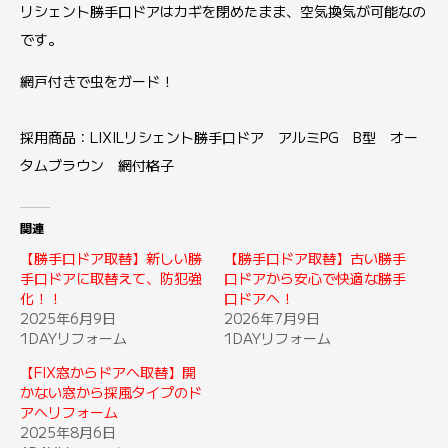
リシェント勝手口ドアはカギを閉めたまま、空気換気が可能なの
です。
網戸付きで虫をガード！
採用商品：LIXILリシェント勝手口ドア アルミPG B型 オー
タムブラウン 網付格子
関連
【勝手口ドア取替】新しい勝
【勝手口ドア取替】古い勝手
手口ドアに取替えて、防犯強
口ドアから安心で快適な勝手
化！！
口ドアへ！
2025年6月9日
2026年7月9日
1DAYリフォーム
1DAYリフォーム
【FIX窓からドアへ取替】開
かない窓から採風タイプのド
アへリフォーム
2025年8月6日