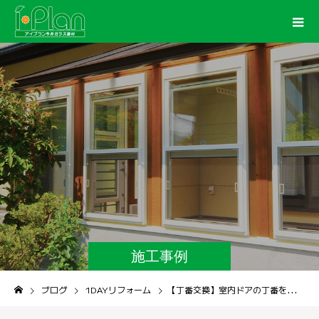
施工事例
ブログ
1DAYリフォーム
【丁番交換】室内ドアの丁番を取替えて開閉がスムーズに！