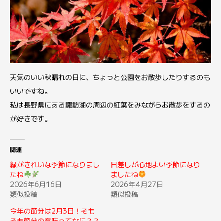
天気のいい秋晴れの日に、ちょっと公園をお散歩したりするのも
いいですね。
私は長野県にある諏訪湖の周辺の紅葉をみながらお散歩をするの
が好きです。
関連
緑がきれいな季節になりまし
日差しが心地よい季節になり
たね
ましたね
2026年6月16日
2026年4月27日
類似投稿
類似投稿
今年の節分は2月3日！そも
そも節分の意味ってなに？？