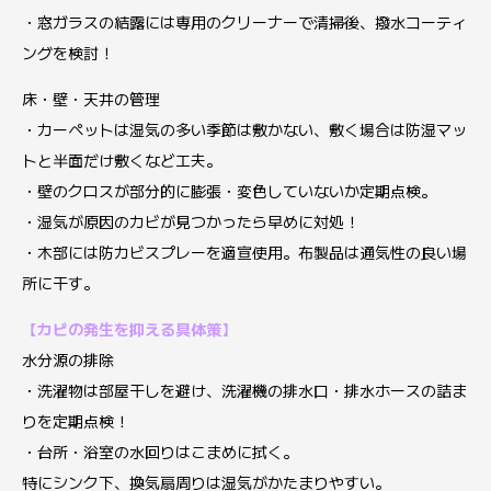
・窓ガラスの結露には専用のクリーナーで清掃後、撥水コーティ
ングを検討！
床・壁・天井の管理
・カーペットは湿気の多い季節は敷かない、敷く場合は防湿マッ
トと半面だけ敷くなど工夫。
・壁のクロスが部分的に膨張・変色していないか定期点検。
・湿気が原因のカビが見つかったら早めに対処！
・木部には防カビスプレーを適宣使用。布製品は通気性の良い場
所に干す。
【カビの発生を抑える具体策】
水分源の排除
・洗濯物は部屋干しを避け、洗濯機の排水口・排水ホースの詰ま
りを定期点検！
・台所・浴室の水回りはこまめに拭く。
特にシンク下、換気扇周りは湿気がかたまりやすい。