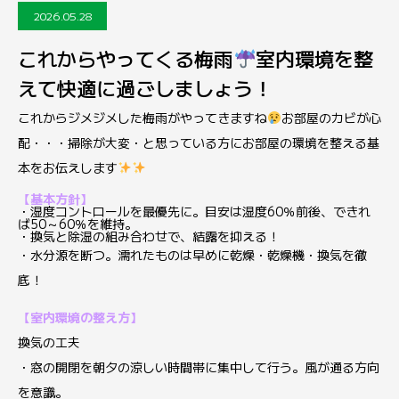
2026.05.28
これからやってくる梅雨
室内環境を整
えて快適に過ごしましょう！
これからジメジメした梅雨がやってきますね
お部屋のカビが心
配・・・掃除が大変・と思っている方にお部屋の環境を整える基
本をお伝えします
【基本方針】
・湿度コントロールを最優先に。目安は湿度60％前後、できれ
ば50～60％を維持。
・換気と除湿の組み合わせで、結露を抑える！
・水分源を断つ。濡れたものは早めに乾燥・乾燥機・換気を徹
底！
【室内環境の整え方】
換気の工夫
・窓の開閉を朝夕の涼しい時間帯に集中して行う。風が通る方向
を意識。