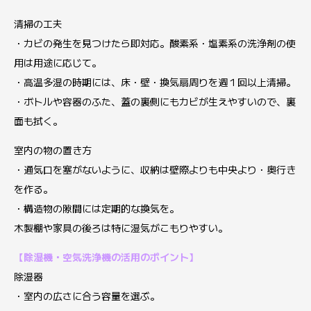
清掃の工夫
・カビの発生を見つけたら即対応。酸素系・塩素系の洗浄剤の使
用は用途に応じて。
・高温多湿の時期には、床・壁・換気扇周りを週１回以上清掃。
・ボトルや容器のふた、蓋の裏側にもカビが生えやすいので、裏
面も拭く。
室内の物の置き方
・通気口を塞がないように、収納は壁際よりも中央より・奥行き
を作る。
・構造物の隙間には定期的な換気を。
木製棚や家具の後ろは特に湿気がこもりやすい。
【除湿機・空気洗浄機の活用のポイント】
除湿器
・室内の広さに合う容量を選ぶ。