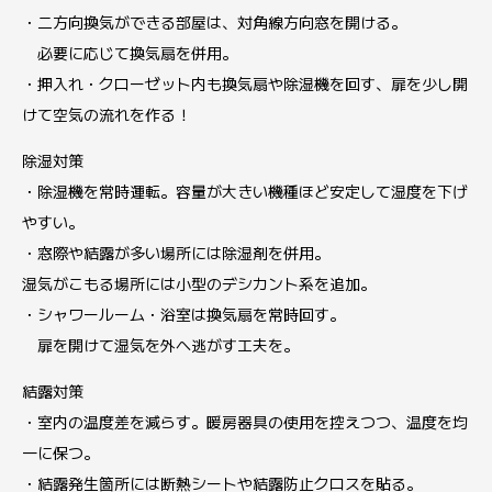
・二方向換気ができる部屋は、対角線方向窓を開ける。
必要に応じて換気扇を併用。
・押入れ・クローゼット内も換気扇や除湿機を回す、扉を少し開
けて空気の流れを作る！
除湿対策
・除湿機を常時運転。容量が大きい機種ほど安定して湿度を下げ
やすい。
・窓際や結露が多い場所には除湿剤を併用。
湿気がこもる場所には小型のデシカント系を追加。
・シャワールーム・浴室は換気扇を常時回す。
扉を開けて湿気を外へ逃がす工夫を。
結露対策
・室内の温度差を減らす。暖房器具の使用を控えつつ、温度を均
一に保つ。
・結露発生箇所には断熱シートや結露防止クロスを貼る。