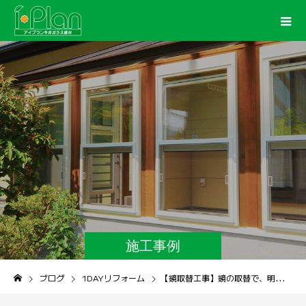
施工事例
ブログ
1DAYリフォーム
【鏡取替工事】鏡の取替で、明るい浴室へ！