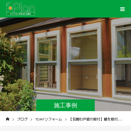
施工事例
ブログ
1DAYリフォーム
【玄関引戸錠の取付】鍵を取付けて施解錠がラクラクに！！