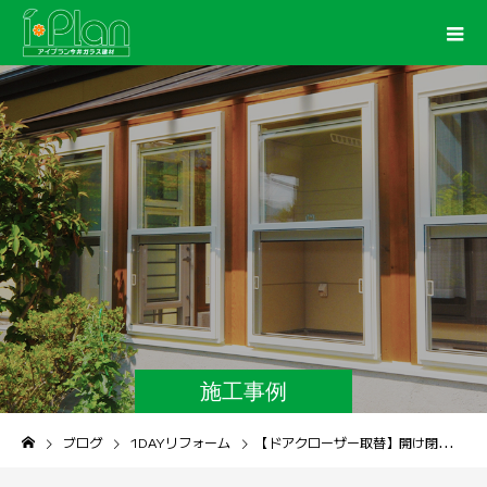
施工事例
ブログ
1DAYリフォーム
【ドアクローザー取替】開け閉めがスムーズで快適＆安全な玄関ドアへ！